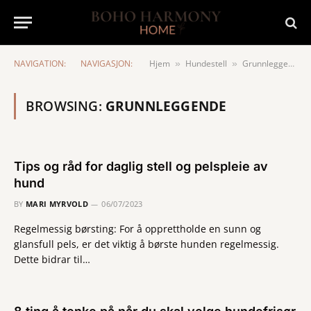
NAVIGATION:
NAVIGASJON:
Hjem
Hundestell
Grunnleggende
»
»
BROWSING:
GRUNNLEGGENDE
Tips og råd for daglig stell og pelspleie av
hund
BY
MARI MYRVOLD
06/07/2023
Regelmessig børsting: For å opprettholde en sunn og
glansfull pels, er det viktig å børste hunden regelmessig.
Dette bidrar til…