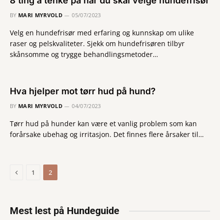
8 ting å tenke på når du skal velge hundefrisør
BY
MARI MYRVOLD
05/07/2023
Velg en hundefrisør med erfaring og kunnskap om ulike
raser og pelskvaliteter. Sjekk om hundefrisøren tilbyr
skånsomme og trygge behandlingsmetoder…
Hva hjelper mot tørr hud på hund?
BY
MARI MYRVOLD
04/07/2023
Tørr hud på hunder kan være et vanlig problem som kan
forårsake ubehag og irritasjon. Det finnes flere årsaker til…
Previous
1
2
Mest lest på Hundeguide