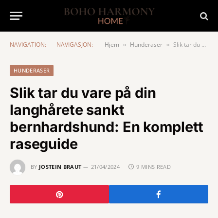
NAVIGATION:
NAVIGASJON:
Hjem
Hunderaser
Slik tar du vare på din langhårete sankt bernhardshund: En komplett raseguide
»
»
HUNDERASER
Slik tar du vare på din
langhårete sankt
bernhardshund: En komplett
raseguide
BY
JOSTEIN BRAUT
21/04/2024
9 MINS READ