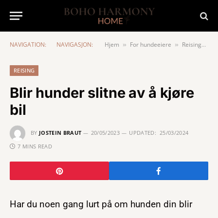
NAVIGATION:
NAVIGASJON:
Hjem
For hundeeiere
Reising
Bl
»
»
»
REISING
Blir hunder slitne av å kjøre
bil
BY
JOSTEIN BRAUT
20/05/2023
UPDATED:
25/03/2024
7 MINS READ
Har du noen gang lurt på om hunden din blir