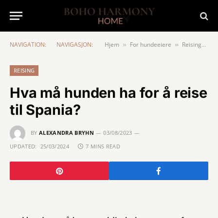
NAVIGATION:
NAVIGASJON:
Hjem
For hundeeiere
Reising
Hv
»
»
»
REISING
Hva må hunden ha for å reise
til Spania?
BY
ALEXANDRA BRYHN
03/08/2023
UPDATED:
25/03/2024
7 MINS READ