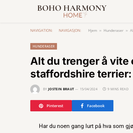
NAVIGATION:
NAVIGASJON:
Hjem
Hunderaser
A
»
»
HUNDERASER
Alt du trenger å vit
staffordshire terrie
BY
JOSTEIN BRAUT
15/04/2024
9 MINS READ
Pinterest
Facebook
Har du noen gang lurt på hva som gjør 