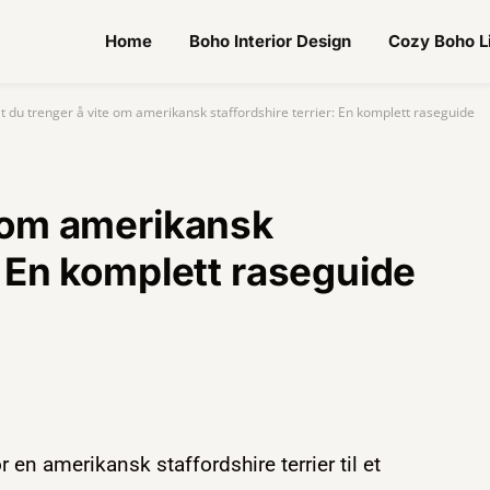
Home
Boho Interior Design
Cozy Boho L
lt du trenger å vite om amerikansk staffordshire terrier: En komplett raseguide
e om amerikansk
r: En komplett raseguide
en amerikansk staffordshire terrier til et