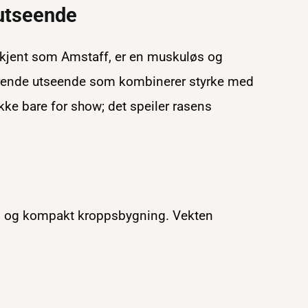
utseende
e kjent som Amstaff, er en muskuløs og
nerende utseende som kombinerer styrke med
kke bare for show; det speiler rasens
id og kompakt kroppsbygning. Vekten