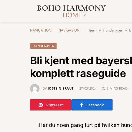
NAVIGATION:
NAVIGASJON:
Hjem
Hunderaser
B
»
»
HUNDERASER
Bli kjent med bayers
komplett raseguide
BY
JOSTEIN BRAUT
27/03/2024
8 MINS READ
Pinterest
Facebook
Har du noen gang lurt på hvilken hund