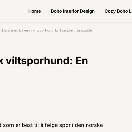
Home
Boho Interior Design
Cozy Boho L
li kjent med bayersk viltsporhund: En komplett raseguide
k viltsporhund: En
 som er best til å følge spor i den norske