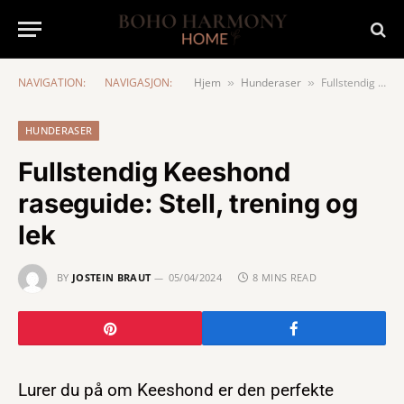
NAVIGATION:
NAVIGASJON:
Hjem
Hunderaser
Fullstendig Keeshond raseguide: Stell, trening og lek
»
»
HUNDERASER
Fullstendig Keeshond
raseguide: Stell, trening og
lek
BY
JOSTEIN BRAUT
05/04/2024
8 MINS READ
Lurer du på om Keeshond er den perfekte