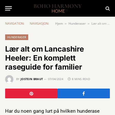
NAVIGATION:
NAVIGASJON:
Hjem
Hunderaser
Lær alt om Lancashire Heeler: En komplett raseguide for familier
»
»
HUNDERASER
Lær alt om Lancashire
Heeler: En komplett
raseguide for familier
BY
JOSTEIN BRAUT
07/04/2024
8 MINS READ
Har du noen gang lurt på hvilken hunderase