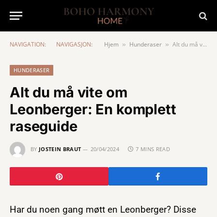
NAVIGATION:
NAVIGASJON:
Hjem
Hunderaser
Alt du må vite om Leonberger: En komplett raseguide
»
»
HUNDERASER
Alt du må vite om
Leonberger: En komplett
raseguide
BY
JOSTEIN BRAUT
20/04/2024
7 MINS READ
Har du noen gang møtt en Leonberger? Disse