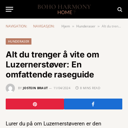
NAVIGATION:
NAVIGASJON:
Hjem
Hunderaser
Alt du trenger å vite om Luzernerstøver: En omfattende raseguide
»
»
HUNDERASER
Alt du trenger å vite om
Luzernerstøver: En
omfattende raseguide
BY
JOSTEIN BRAUT
11/04/2024
8 MINS READ
Lurer du på om Luzernerstøveren er den