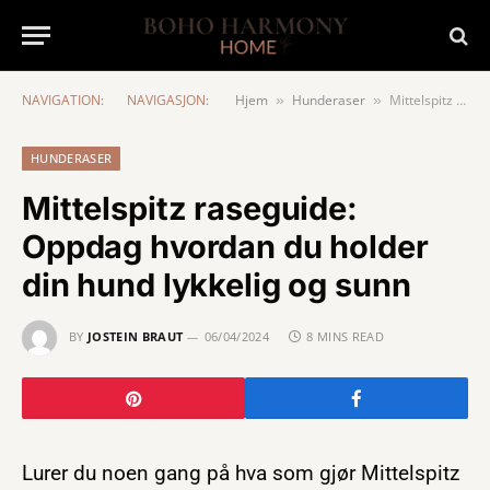
NAVIGATION:
NAVIGASJON:
Hjem
Hunderaser
Mittelspitz raseguide: Oppdag hvordan du holder din hund lykkelig og sunn
»
»
HUNDERASER
Mittelspitz raseguide:
Oppdag hvordan du holder
din hund lykkelig og sunn
BY
JOSTEIN BRAUT
06/04/2024
8 MINS READ
Lurer du noen gang på hva som gjør Mittelspitz