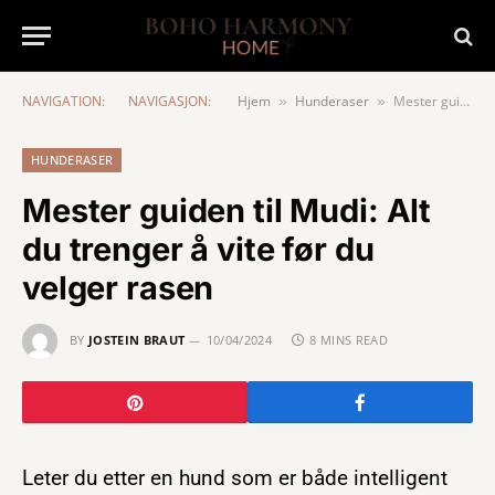
NAVIGATION:
NAVIGASJON:
Hjem
Hunderaser
Mester guiden til Mudi: Alt du trenger å vite før du velger rasen
»
»
HUNDERASER
Mester guiden til Mudi: Alt
du trenger å vite før du
velger rasen
BY
JOSTEIN BRAUT
10/04/2024
8 MINS READ
Leter du etter en hund som er både intelligent