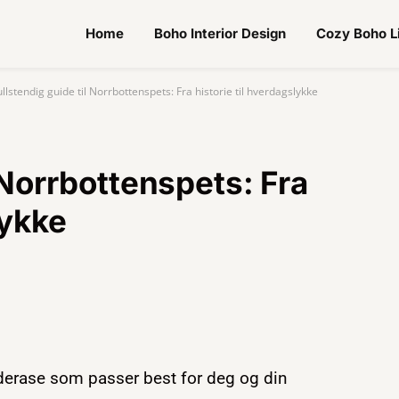
Home
Boho Interior Design
Cozy Boho L
ullstendig guide til Norrbottenspets: Fra historie til hverdagslykke
 Norrbottenspets: Fra
lykke
derase som passer best for deg og din