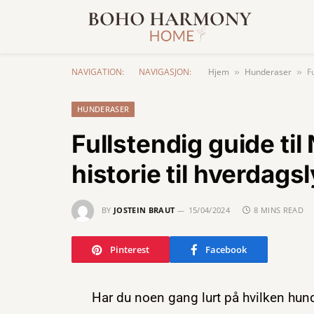
NAVIGATION:
NAVIGASJON:
Hjem
Hunderaser
F
»
»
HUNDERASER
Fullstendig guide til
historie til hverdags
BY
JOSTEIN BRAUT
15/04/2024
8 MINS READ
Pinterest
Facebook
Har du noen gang lurt på hvilken hun