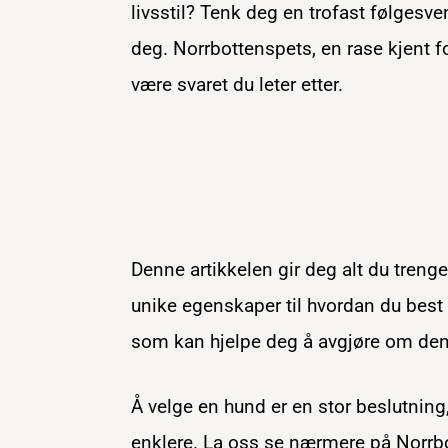
livsstil? Tenk deg en trofast følgesve
deg. Norrbottenspets, en rase kjent for
være svaret du leter etter.
Denne artikkelen gir deg alt du treng
unike egenskaper til hvordan du best t
som kan hjelpe deg å avgjøre om denn
Å velge en hund er en stor beslutning
enklere. La oss se nærmere på Nor