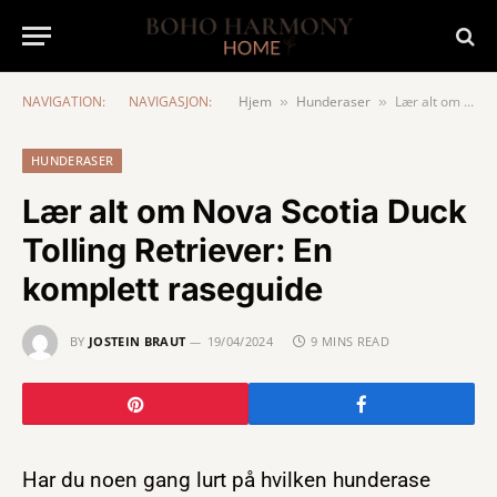
NAVIGATION:
NAVIGASJON:
Hjem
Hunderaser
Lær alt om Nova Scotia Duck Tolling Retriever: En komplett raseguide
»
»
HUNDERASER
Lær alt om Nova Scotia Duck
Tolling Retriever: En
komplett raseguide
BY
JOSTEIN BRAUT
19/04/2024
9 MINS READ
Har du noen gang lurt på hvilken hunderase