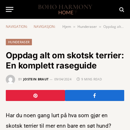
NAVIGATION:
NAVIGASJON:
Hjem
Hunderaser
Oppdag alt om skotsk terrier: En komplett raseguide
»
»
HUNDERASER
Oppdag alt om skotsk terrier:
En komplett raseguide
BY
JOSTEIN BRAUT
09/04/2024
9 MINS READ
Har du noen gang lurt på hva som gjør en
skotsk terrier til mer enn bare en søt hund?