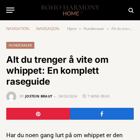
NAVIGATION:
NAVIGASJON:
Hjem
Hunderaser
Alt du trenger å vite om whippet: En komplett raseguide
»
»
HUNDERASER
Alt du trenger å vite om
whippet: En komplett
raseguide
BY
JOSTEIN BRAUT
28/03/2024
7 MINS READ
Har du noen gang lurt på om whippet er den