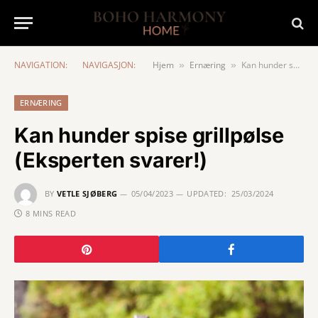
NAVIGATION:
NAVIGASJON:
Hjem
Ernæring
Kan hunder spise grillpølse (Eksperten svarer!)
»
»
ERNÆRING
Kan hunder spise grillpølse
(Eksperten svarer!)
BY
VETLE SJØBERG
05/04/2023
UPDATED:
25/03/2024
8 MINS READ