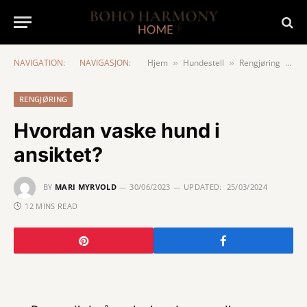
NAVIGATION:
NAVIGASJON:
Hjem
Hundestell
Rengjøring
Hv
»
»
»
RENGJØRING
Hvordan vaske hund i
ansiktet?
BY
MARI MYRVOLD
30/06/2023
UPDATED:
25/03/2024
12 MINS READ