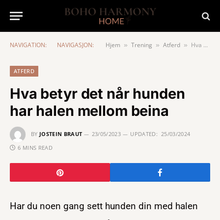
NAVIGATION:
NAVIGASJON:
Hjem
Trening
Atferd
Hva betyr det når hunden har halen mellom beina
»
»
»
ATFERD
Hva betyr det når hunden
har halen mellom beina
BY
JOSTEIN BRAUT
23/05/2023
UPDATED:
25/03/2024
6 MINS READ
Har du noen gang sett hunden din med halen