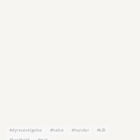
#dyreutvelgelse
#helse
#hunder
#kål
#kosthold
#mat