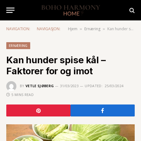
NAVIGATION:
NAVIGASJON:
Hjem
Ernæring
Kan hunder spise kål – Faktorer for og imot
»
»
ERNÆRING
Kan hunder spise kål –
Faktorer for og imot
BY
VETLE SJØBERG
31/03/2023
UPDATED:
25/03/2024
5 MINS READ