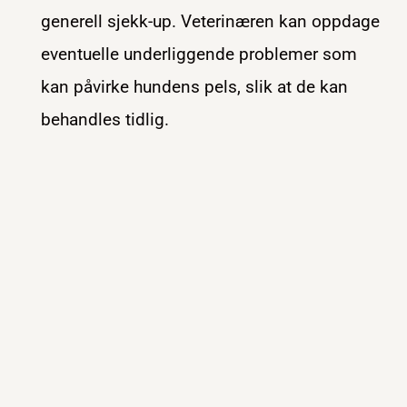
generell sjekk-up. Veterinæren kan oppdage
eventuelle underliggende problemer som
kan påvirke hundens pels, slik at de kan
behandles tidlig.