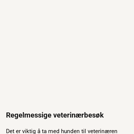
Regelmessige veterinærbesøk
Det er viktig å ta med hunden til veterinæren