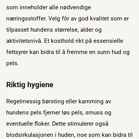
som inneholder alle nødvendige
næringsstoffer. Velg fôr av god kvalitet som er
tilpasset hundens størrelse, alder og
aktivitetsnivå. Et kosthold rikt på essensielle
fettsyrer kan bidra til å fremme en sunn hud og
pels.
Riktig hygiene
Regelmessig børsting eller kamming av
hundens pels fjerner løs pels, smuss og
eventuelle floker. Dette stimulerer også
blodsirkulasjonen i huden, noe som kan bidra til