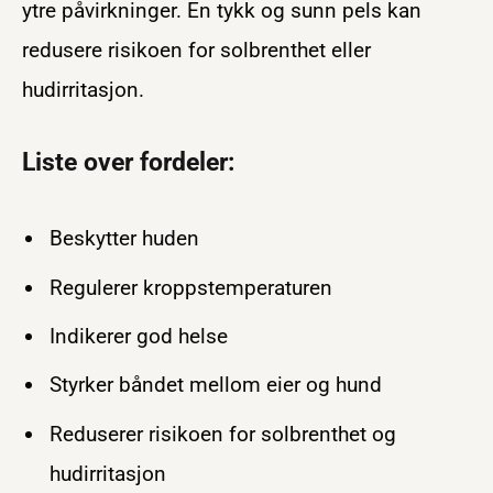
ytre påvirkninger. En tykk og sunn pels kan
redusere risikoen for solbrenthet eller
hudirritasjon.
Liste over fordeler:
Beskytter huden
Regulerer kroppstemperaturen
Indikerer god helse
Styrker båndet mellom eier og hund
Reduserer risikoen for solbrenthet og
hudirritasjon