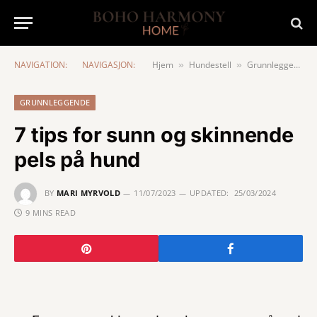
NAVIGATION:
NAVIGASJON:
Hjem
Hundestell
Grunnleggende
»
»
GRUNNLEGGENDE
7 tips for sunn og skinnende
pels på hund
BY
MARI MYRVOLD
11/07/2023
UPDATED:
25/03/2024
9 MINS READ