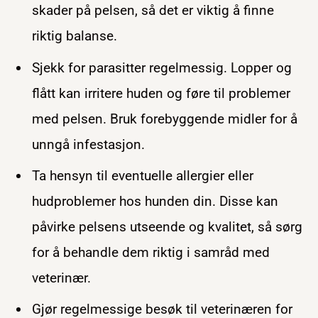
skader på pelsen, så det er viktig å finne
riktig balanse.
Sjekk for parasitter regelmessig. Lopper og
flått kan irritere huden og føre til problemer
med pelsen. Bruk forebyggende midler for å
unngå infestasjon.
Ta hensyn til eventuelle allergier eller
hudproblemer hos hunden din. Disse kan
påvirke pelsens utseende og kvalitet, så sørg
for å behandle dem riktig i samråd med
veterinær.
Gjør regelmessige besøk til veterinæren for