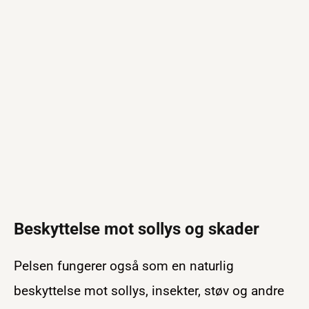
Beskyttelse mot sollys og skader
Pelsen fungerer også som en naturlig
beskyttelse mot sollys, insekter, støv og andre