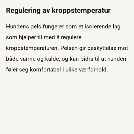
Regulering av kroppstemperatur
Hundens pels fungerer som et isolerende lag
som hjelper til med å regulere
kroppstemperaturen. Pelsen gir beskyttelse mot
både varme og kulde, og kan bidra til at hunden
føler seg komfortabel i ulike værforhold.