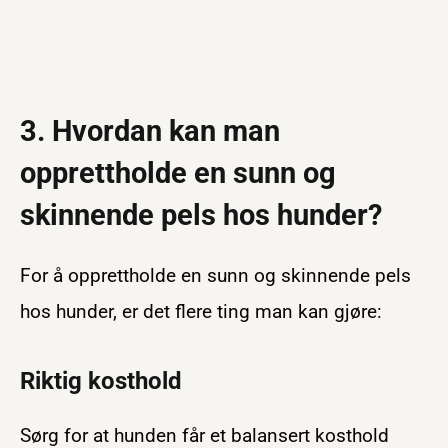
3. Hvordan kan man
opprettholde en sunn og
skinnende pels hos hunder?
For å opprettholde en sunn og skinnende pels
hos hunder, er det flere ting man kan gjøre:
Riktig kosthold
Sørg for at hunden får et balansert kosthold