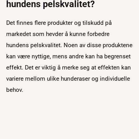
hundens pelskvalitet?
Det finnes flere produkter og tilskudd på
markedet som hevder å kunne forbedre
hundens pelskvalitet. Noen av disse produktene
kan være nyttige, mens andre kan ha begrenset
effekt. Det er viktig å merke seg at effekten kan
variere mellom ulike hunderaser og individuelle
behov.