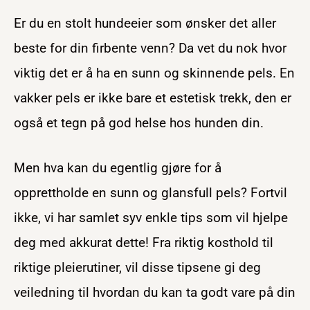
Er du en stolt hundeeier som ønsker det aller
beste for din firbente venn? Da vet du nok hvor
viktig det er å ha en sunn og skinnende pels. En
vakker pels er ikke bare et estetisk trekk, den er
også et tegn på god helse hos hunden din.
Men hva kan du egentlig gjøre for å
opprettholde en sunn og glansfull pels? Fortvil
ikke, vi har samlet syv enkle tips som vil hjelpe
deg med akkurat dette! Fra riktig kosthold til
riktige pleierutiner, vil disse tipsene gi deg
veiledning til hvordan du kan ta godt vare på din