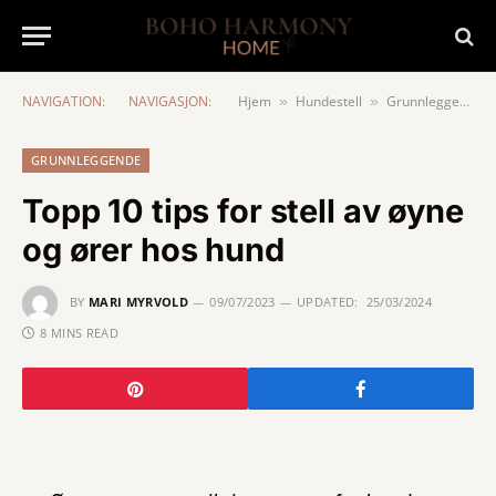
NAVIGATION:
NAVIGASJON:
Hjem
Hundestell
Grunnleggende
»
»
GRUNNLEGGENDE
Topp 10 tips for stell av øyne
og ører hos hund
BY
MARI MYRVOLD
09/07/2023
UPDATED:
25/03/2024
8 MINS READ